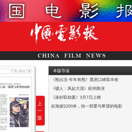
本版导读
《熊出没·年年有熊》票房口碑双丰收
本报讯 春节档合家欢电影《熊出没·年年有熊
《镖人：风起大漠》杭州路演
本报讯 2月19日，正在春节档热映的《镖人
《洛杉矶劫案》3月7日上映
上
本报讯 近日，都市罪案动作大片《洛杉矶劫案
在海拔5200米，拍一部爱与希望的电影
一
久美成列第一次读到《藏地情书》的剧本，是
版