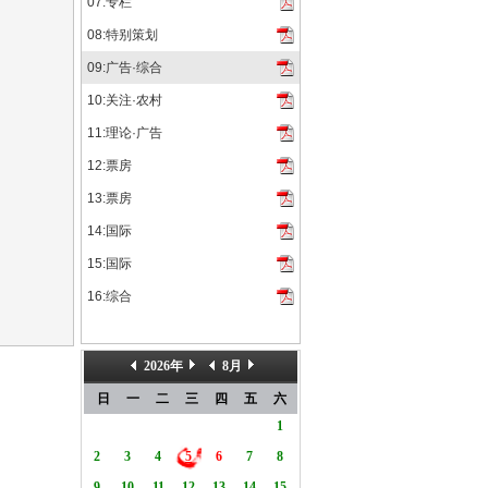
07:专栏
08:特别策划
09:广告·综合
10:关注·农村
11:理论·广告
12:票房
13:票房
14:国际
15:国际
16:综合