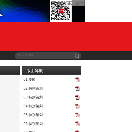
版面导航
01:要闻
》上映8天，累计票房已突破7亿，接连打破6项纪录，上座率及...
02:特别策划
：风起大漠》来到杭州路演。当日下午，电影在浙影时代影城·西...
03:特别策划
》宣布将于3月7日在全国影院上映，由“雷神”克里斯·海姆斯...
04:特别策划
在父亲万玛才旦的书房里。那是父亲根据一对年轻人的真实爱情故事...
05:特别策划
06:特别策划