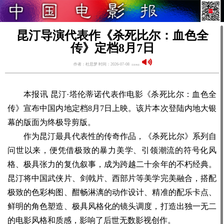
昆汀导演代表作《杀死比尔：血色全
传》定档8月7日
作者：杜思梦 时间：2026-07-08
语音阅读：
本报讯 昆汀·塔伦蒂诺代表作电影《杀死比尔：血色全
传》宣布中国内地定档8月7日上映。该片本次登陆内地大银
幕的版面为终极导剪版。
作为昆汀最具代表性的传奇作品，《杀死比尔》系列自
问世以来，便凭借极致的暴力美学、引领潮流的符号化风
格、极具张力的复仇叙事，成为跨越二十余年的不朽经典。
昆汀将中国武侠片、剑戟片、西部片等美学完美融合，搭配
极致的色彩构图、酣畅淋漓的动作设计、精准的配乐卡点、
鲜明的角色塑造、极具风格化的镜头调度，打造出独一无二
的电影风格和质感，影响了后世无数影视创作。