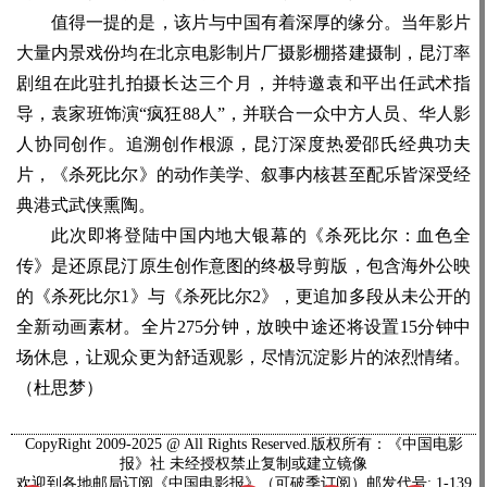
值得一提的是，该片与中国有着深厚的缘分。当年影片
大量内景戏份均在北京电影制片厂摄影棚搭建摄制，昆汀率
剧组在此驻扎拍摄长达三个月，并特邀袁和平出任武术指
导，袁家班饰演“疯狂88人”，并联合一众中方人员、华人影
人协同创作。追溯创作根源，昆汀深度热爱邵氏经典功夫
片，《杀死比尔》的动作美学、叙事内核甚至配乐皆深受经
典港式武侠熏陶。
此次即将登陆中国内地大银幕的《杀死比尔：血色全
传》是还原昆汀原生创作意图的终极导剪版，包含海外公映
的《杀死比尔1》与《杀死比尔2》，更追加多段从未公开的
全新动画素材。全片275分钟，放映中途还将设置15分钟中
场休息，让观众更为舒适观影，尽情沉淀影片的浓烈情绪。
（杜思梦）
CopyRight 2009-2025 @ All Rights Reserved.版权所有：《中国电影
报》社 未经授权禁止复制或建立镜像
欢迎到各地邮局订阅《中国电影报》（可破季订阅）邮发代号: 1-139