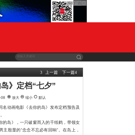
上一篇
下一篇
3
4
岛》定档“七夕”
-08
放大
缩小
默认
的同名动画电影《去你的岛》发布定档预告及
映。
你的岛》，一只破窗而入的千纸鹤，带领女
男主殷显的“念念不忘必有回响”。在岛上，