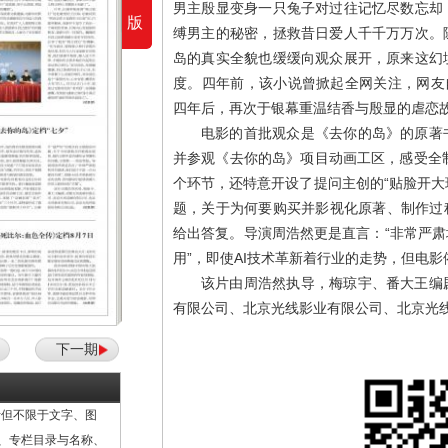
男主殷显变身一只兔子对过往记忆尽数忘却
版
缚男主的秘密，拯救昔日爱人千千万万次。
岛的真实全貌也缓缓向观众展开，原来这幻
度。四年前，该小说曾掀起全网关注，网友
四年后，再次于银幕重温结香与殷显的虐恋
电影的首批观众是《去你的岛》的原著
并参观《去你的岛》项目动画工区，感受全制作
个环节，还特意开设了提问主创的“贴脸开大
题，关于为何要购买并影视化原著、制作过
给出答复。导演周浩然更是直言：“非常严肃
用”，即使AI技术革新着行业的走势，但电影
该片由周浩然执导，梅琼宇、番大王编
有限公司、北京光线影业有限公司、北京光
下一期
但不限于文字、图
计、专栏目录与名称、