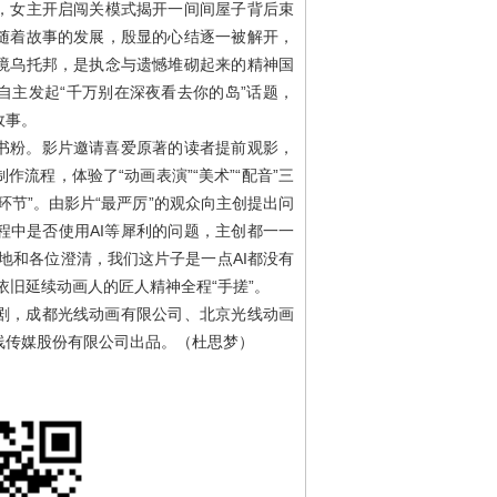
，女主开启闯关模式揭开一间间屋子背后束
随着故事的发展，殷显的心结逐一被解开，
境乌托邦，是执念与遗憾堆砌起来的精神国
自主发起“千万别在深夜看去你的岛”话题，
故事。
书粉。影片邀请喜爱原著的读者提前观影，
流程，体验了“动画表演”“美术”“配音”三
环节”。由影片“最严厉”的观众向主创提出问
程中是否使用AI等犀利的问题，主创都一一
地和各位澄清，我们这片子是一点AI都没有
依旧延续动画人的匠人精神全程“手搓”。
剧，成都光线动画有限公司、北京光线动画
线传媒股份有限公司出品。（杜思梦）