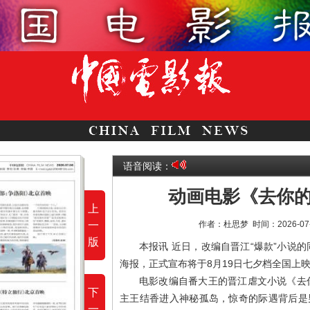
语音阅读：
动画电影《去你的
上
一
作者：杜思梦
时间：2026-07
版
本报讯 近日，改编自晋江“爆款”小说
海报，正式宣布将于8月19日七夕档全国上
电影改编自番大王的晋江虐文小说《去
下
主王结香进入神秘孤岛，惊奇的际遇背后是
一