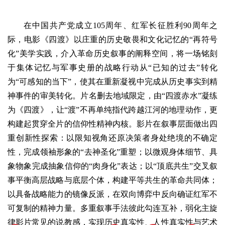
在中国共产党成立105周年、红军长征胜利90周年之
际，电影《四渡》以庄重的历史敬畏和文化记忆的“再符号
化”美学实践，介入革命历史叙事的阐释空间，将一场铭刻
于集体记忆与军事史册的战略行动从“已知的过去”转化
为“可感知的当下”，使其在重新凝视中完成从历史事实到精
神事件的审美转化。片名删去地域限定，由“四渡赤水”凝练
为《四渡》，让“渡”不再单纯指代跨越江河的地理动作，更
构建起贯穿全片的信仰性精神内核。影片在叙事层面做出四
重创新性探索：以限知视角还原决策者身处绝境的不确定
性，完成领袖形象的“去神圣化”重塑；以微观身体细节、具
象物象完成抽象信仰的“肉身化”表达；以“顶底共生”交叉叙
事平衡高层战略与底层个体，构建平等共生的革命共同体；
以具备战略能力的镜像反派，在双向博弈中反向确证红军不
可复制的精神力量。多重叙事手法彼此勾连互补，弱化主旋
律影片常见的说教感，实现历史真实性、人性真实性与艺术