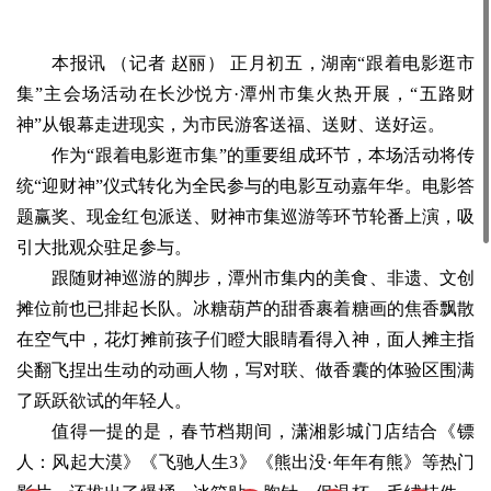
本报讯 （记者 赵丽） 正月初五，湖南“跟着电影逛市
集”主会场活动在长沙悦方·潭州市集火热开展，“五路财
神”从银幕走进现实，为市民游客送福、送财、送好运。
作为“跟着电影逛市集”的重要组成环节，本场活动将传
统“迎财神”仪式转化为全民参与的电影互动嘉年华。电影答
题赢奖、现金红包派送、财神市集巡游等环节轮番上演，吸
引大批观众驻足参与。
跟随财神巡游的脚步，潭州市集内的美食、非遗、文创
摊位前也已排起长队。冰糖葫芦的甜香裹着糖画的焦香飘散
在空气中，花灯摊前孩子们瞪大眼睛看得入神，面人摊主指
尖翻飞捏出生动的动画人物，写对联、做香囊的体验区围满
了跃跃欲试的年轻人。
值得一提的是，春节档期间，潇湘影城门店结合《镖
人：风起大漠》《飞驰人生3》《熊出没·年年有熊》等热门